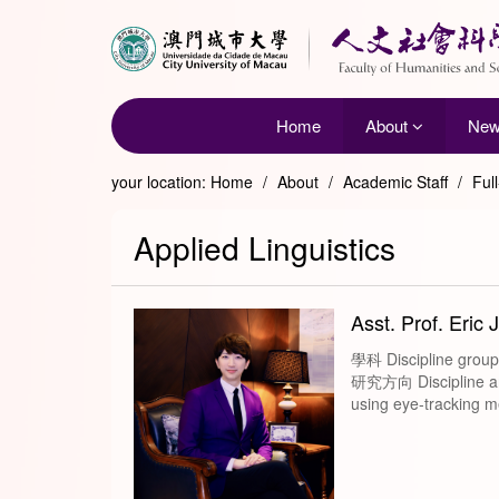
Home
About
Ne
your location:
Home
/
About
/
Academic Staff
/
Ful
Applied Linguistics
Asst. Prof. Eric 
學科 Discipline groups
研究方向 Discipline area
using eye-tracking m